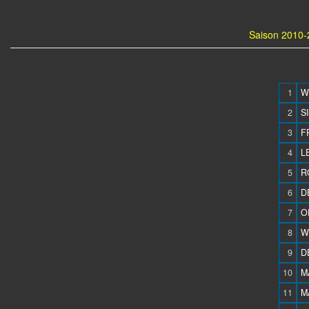
Saison 2010-
1
W
2
S
3
F
4
L
5
R
6
D
7
O
8
W
9
D
10
M
11
M