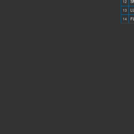
12
S
13
L
14
F