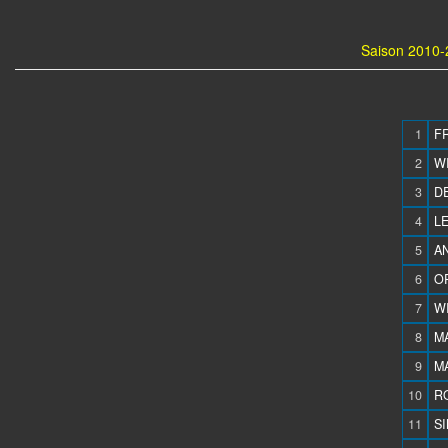
Saison 2010-
1
FR
2
WI
3
DE
4
LE
5
AN
6
OR
7
WI
8
M
9
M
10
R
11
SI