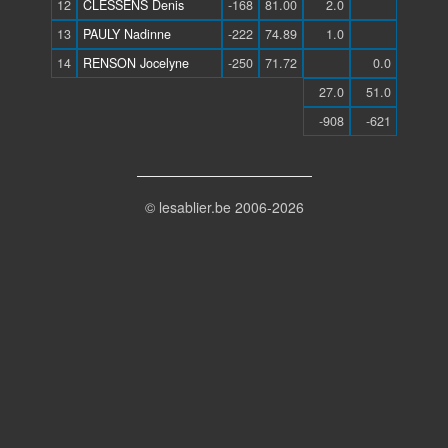
12
CLESSENS Denis
-168
81.00
2.0
13
PAULY Nadinne
-222
74.89
1.0
14
RENSON Jocelyne
-250
71.72
0.0
27.0
51.0
-908
-621
© lesablier.be 2006-2026