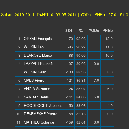
Saison 2010-2011, D4H/T10, 03-05-2011 | YODc - PHEb : 27.0 - 51.0
884
%
YODc
PHEb
1
ORBAN François
-70
92.08
12.0
2
WILKIN Léo
-86
90.27
11.0
3
DEVROYE Marcel
-88
90.05
10.0
4
LAZZARI Raphaël
-97
89.03
9.0
5
WILKIN Nelly
-103
88.35
8.0
6
MAES Pierre
-121
86.31
7.0
7
ANCIA Suzanne
-124
85.97
6.0
8
SAMRAY Denis
-141
84.05
5.0
9
ROODHOOFT Jacques
-150
83.03
4.0
10
DEKEMEXHE Yvette
-158
82.13
0.0
11
MATHIEU Solange
-159
82.01
3.0