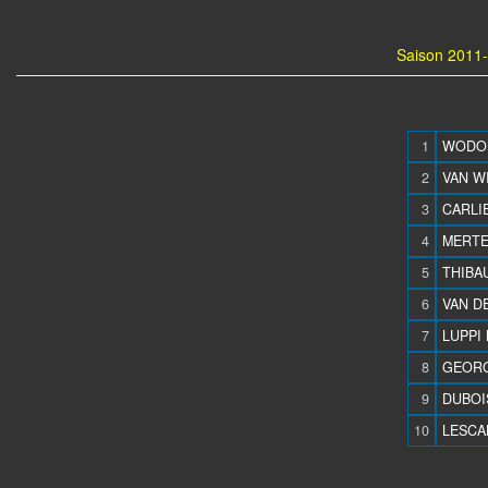
Saison 2011-
1
WODON 
2
VAN W
3
CARLIE
4
MERTE
5
THIBAU
6
VAN D
7
LUPPI 
8
GEORG
9
DUBOI
10
LESCAL