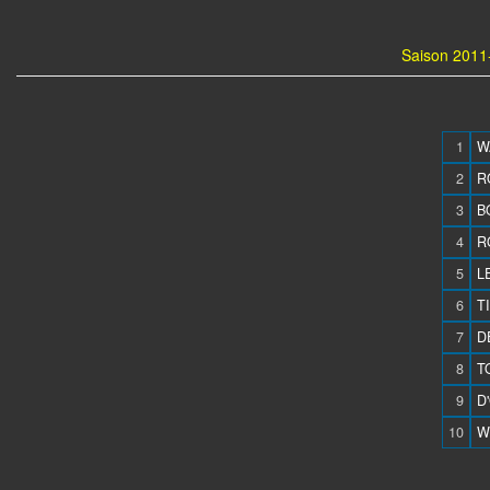
Saison 2011-
1
W
2
R
3
B
4
R
5
L
6
T
7
D
8
T
9
D
10
WI