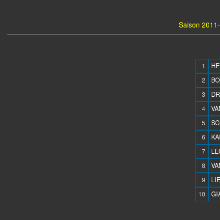
Saison 2011-
1
HE
2
BO
3
DR
4
VA
5
SC
6
KA
7
LE
8
VA
9
LI
10
GI