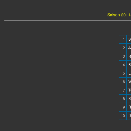
Saison 2011-
1
S
2
J
3
R
4
B
5
L
6
W
7
T
8
B
9
R
10
D