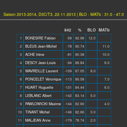
Saison 2013-2014, D3C/T3, 22-11-2013 | BLO - MATb : 31.0 - 47.0
842
%
BLO
MATb
1
BONESIRE Fabian
-59
92.99
12.0
2
BLEUS Jean-Michel
-78
90.74
11.0
3
ACHE Irène
-81
90.38
10.0
4
DESCY Jean-Louis
-94
88.84
9.0
5
WAVREILLE Laurent
-109
87.05
8.0
6
PONCELET Véronique
-113
86.58
7.0
7
HUART Huguette
-131
84.44
6.0
8
LEBLANC Albert
-142
83.14
5.0
9
PAWLOWICKI Maxime
-144
82.90
4.0
10
TINANT Michel
-146
82.66
3.0
11
MALJEAN Anne
-179
78.74
2.0