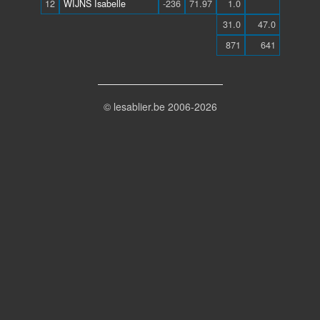
12
WIJNS Isabelle
-236
71.97
1.0
31.0
47.0
871
641
© lesablier.be 2006-2026