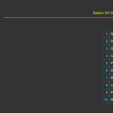
Saison 2013-
1
G
2
D
3
G
4
C
5
P
6
D
7
B
8
L
9
P
10
R