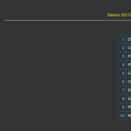
Saison 2013-
1
D
2
C
3
F
4
I
5
G
6
C
7
D
8
S
9
P
10
N