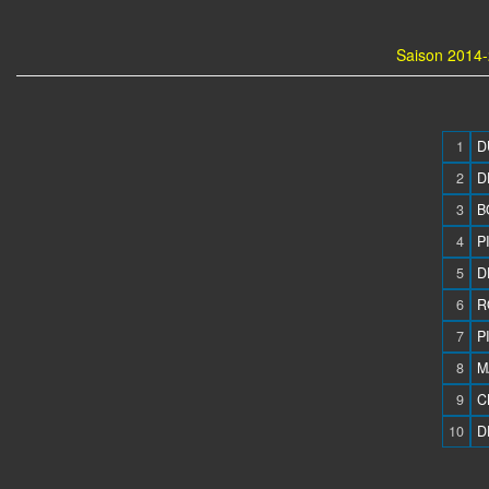
Saison 2014-
1
D
2
D
3
B
4
P
5
D
6
R
7
P
8
M
9
C
10
D