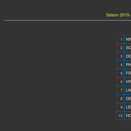
Saison 2015-
1
NI
2
SC
3
DE
4
PH
5
FR
6
HY
7
LA
8
DE
9
LE
10
HO