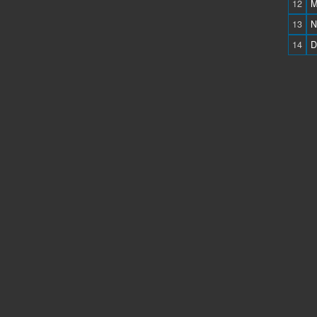
12
M
13
N
14
D