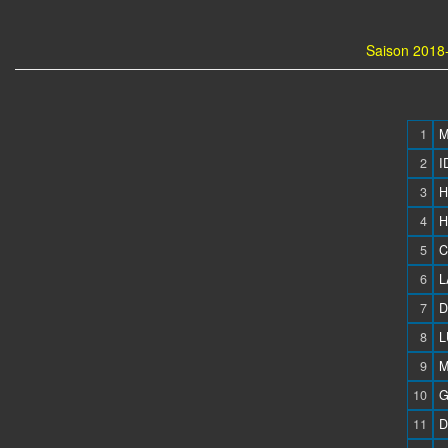
Saison 2018-
1
M
2
I
3
H
4
H
5
C
6
L
7
D
8
L
9
M
10
G
11
D