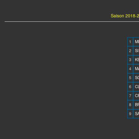
Saison 2018-2
1
M
2
SI
3
K
4
M
5
S
6
C
7
C
8
B
9
S