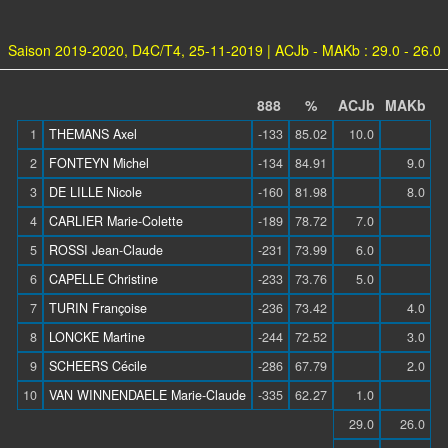
Saison 2019-2020, D4C/T4, 25-11-2019 | ACJb - MAKb : 29.0 - 26.0
888
%
ACJb
MAKb
1
THEMANS Axel
-133
85.02
10.0
2
FONTEYN Michel
-134
84.91
9.0
3
DE LILLE Nicole
-160
81.98
8.0
4
CARLIER Marie-Colette
-189
78.72
7.0
5
ROSSI Jean-Claude
-231
73.99
6.0
6
CAPELLE Christine
-233
73.76
5.0
7
TURIN Françoise
-236
73.42
4.0
8
LONCKE Martine
-244
72.52
3.0
9
SCHEERS Cécile
-286
67.79
2.0
10
VAN WINNENDAELE Marie-Claude
-335
62.27
1.0
29.0
26.0