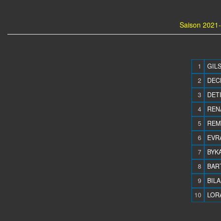
Saison 2021-
1
GIL
2
DECH
3
DETI
4
RENA
5
REMY
6
EVR
7
BYKA
8
BAR
9
BILA
10
LOR