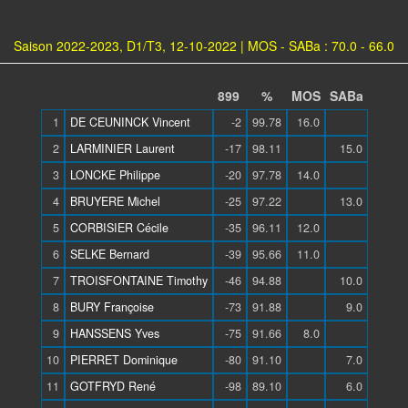
Saison 2022-2023, D1/T3, 12-10-2022 | MOS - SABa : 70.0 - 66.0
899
%
MOS
SABa
1
DE CEUNINCK Vincent
-2
99.78
16.0
2
LARMINIER Laurent
-17
98.11
15.0
3
LONCKE Philippe
-20
97.78
14.0
4
BRUYERE Michel
-25
97.22
13.0
5
CORBISIER Cécile
-35
96.11
12.0
6
SELKE Bernard
-39
95.66
11.0
7
TROISFONTAINE Timothy
-46
94.88
10.0
8
BURY Françoise
-73
91.88
9.0
9
HANSSENS Yves
-75
91.66
8.0
10
PIERRET Dominique
-80
91.10
7.0
11
GOTFRYD René
-98
89.10
6.0