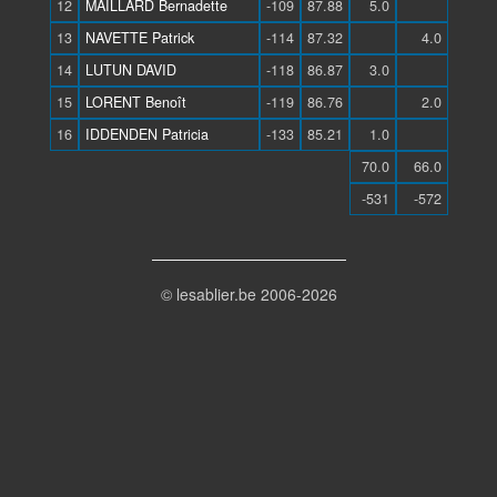
12
MAILLARD Bernadette
-109
87.88
5.0
13
NAVETTE Patrick
-114
87.32
4.0
14
LUTUN DAVID
-118
86.87
3.0
15
LORENT Benoît
-119
86.76
2.0
16
IDDENDEN Patricia
-133
85.21
1.0
70.0
66.0
-531
-572
© lesablier.be 2006-2026