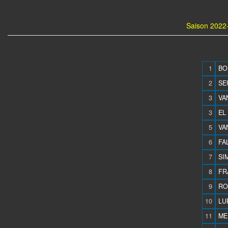
Saison 2022-
1
BO
2
SE
3
VA
3
EL
5
VA
6
FAL
7
SIM
8
FR
9
RO
10
LU
11
ME