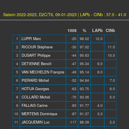
Saison 2022-2023, D2C/T6, 09-01-2023 | LAPb - CINb : 37.0 - 41.0
1008
%
LAPb
CINb
1
LUPPI Marc
-20
98.02
12.0
2
RICOUR Stéphane
-30
97.02
11.0
3
DUSART Philippe
-44
95.63
10.0
4
DETIENNE Benoît
-47
95.34
9.0
5
VAN MECHELEN François
-49
95.14
8.0
6
PIERARD Michel
-52
94.84
7.0
7
HOTUA Georges
-63
93.75
6.0
8
COLLARD Michel
-70
93.06
5.0
9
FALLAIS Carine
-83
91.77
4.0
10
MERTENS Dominique
-87
91.37
3.0
11
JACQUEMIN Luc
-117
88.39
2.0