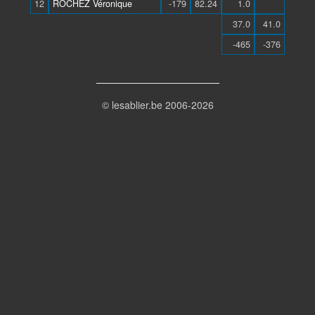
12
ROCHEZ Véronique
-179
82.24
1.0
37.0
41.0
-465
-376
© lesablier.be 2006-2026