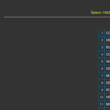
Saison 1992
1
CO
2
DE
3
BU
4
CO
5
VA
6
DE
7
MO
8
DE
9
RO
10
HE
11
MI