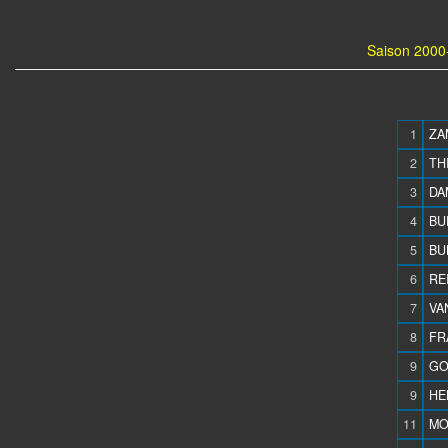
Saison 2000-
1
ZA
2
TH
3
DA
4
BU
5
BUL
6
RE
7
VA
8
FR
9
GO
9
HE
11
MO