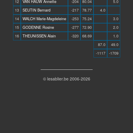
12
VAN HAUW Annette
-204
80.04
5.0
13
SEUTIN Bernard
-217
78.77
4.0
14
WALCH Marie-Magdeleine
-253
75.24
3.0
15
GODENNE Rosine
-277
72.90
2.0
16
THEUNISSEN Alain
-320
68.69
1.0
87.0
49.0
-1117
-1709
© lesablier.be 2006-2026