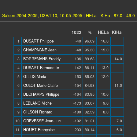
Saison 2004-2005, D3B/T10, 10-05-2005 | HELa - KIHa : 87.0 - 49.0
1022
%
HELa
KIHa
1
DUSART Philippe
-40
96.09
16.0
2
CHAMPAGNE Jean
-48
95.30
15.0
3
BORREMANS Freddy
-106
89.63
14.0
4
DUSART Bernadette
-142
86.11
13.0
5
GILLIS Maria
-153
85.03
12.0
6
CULOT Marie-Claire
-154
84.93
11.0
7
DECHAMPS Philippe
-164
83.95
10.0
8
LEBLANC Michel
-173
83.07
9.0
9
GILSON Richard
-180
82.39
8.0
10
GREVESSE Jean-Luc
-192
81.21
7.0
11
HOUET Françoise
-203
80.14
6.0