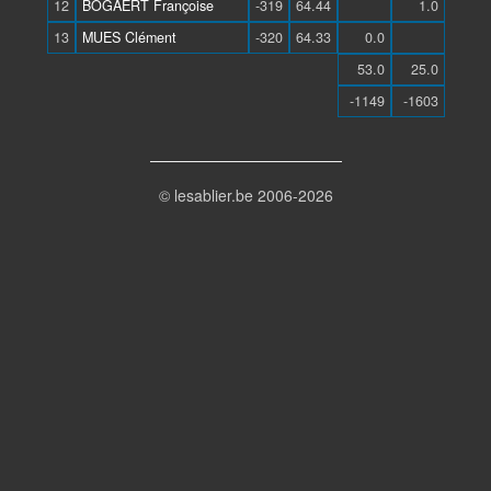
12
BOGAERT Françoise
-319
64.44
1.0
13
MUES Clément
-320
64.33
0.0
53.0
25.0
-1149
-1603
© lesablier.be 2006-2026