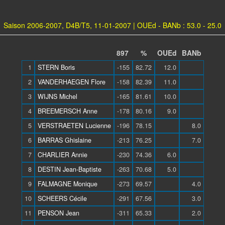
Saison 2006-2007, D4B/T5, 11-01-2007 | OUEd - BANb : 53.0 - 25.0
897
%
OUEd
BANb
1
STERN Boris
-155
82.72
12.0
2
VANDERHAEGEN Flore
-158
82.39
11.0
3
WIJNS Michel
-165
81.61
10.0
4
BREEMERSCH Anne
-178
80.16
9.0
5
VERSTRAETEN Lucienne
-196
78.15
8.0
6
BARRAS Ghislaine
-213
76.25
7.0
7
CHARLIER Annie
-230
74.36
6.0
8
DESTIN Jean-Baptiste
-263
70.68
5.0
9
FALMAGNE Monique
-273
69.57
4.0
10
SCHEERS Cécile
-291
67.56
3.0
11
PENSON Jean
-311
65.33
2.0