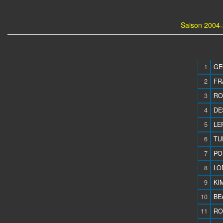
Saison 2004-
1
GE
2
FR
3
RO
4
DE
5
LE
6
TU
7
PO
8
LO
9
KIM
10
BE
11
RO