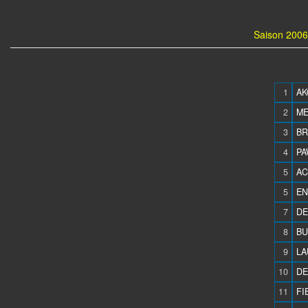
Saison 2006
1
AK
2
ME
3
BR
4
PA
5
AC
5
EN
7
DE
8
BU
9
LA
10
DE
11
FI