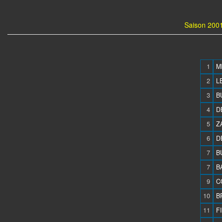
Saison 2001
1
M
2
L
3
B
4
D
5
Z
6
D
7
B
7
B
9
C
10
B
11
F