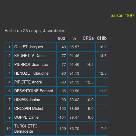
Saison 1997-
Partie en 23 coups, 4 scrabbles
902
%
CRSa
CHIb
1
GILLET Jacques
-40
95.57
16.0
2
BRUNETTA Dario
-77
91.46
14.5
2
PIERROT Jean-Luc
-77
91.46
14.5
4
HENUZET Claudine
-80
91.13
12.5
4
PIROTTE André
-80
91.13
12.5
6
DESANTOINE Bernard
-85
90.58
11.0
7
DISPAS Janine
-99
89.02
10.0
8
CRESPIN Michel
-103
88.58
9.0
9
COPPE Daniel
-104
88.47
8.0
TURCHETTO
10
-129
85.70
7.0
Bernadette