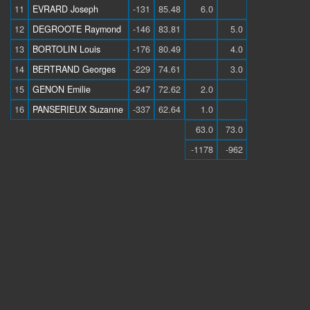
11
EVRARD Joseph
-131
85.48
6.0
12
DEGROOTE Raymond
-146
83.81
5.0
13
BORTOLIN Louis
-176
80.49
4.0
14
BERTRAND Georges
-229
74.61
3.0
15
GENON Emilie
-247
72.62
2.0
16
PANSERIEUX Suzanne
-337
62.64
1.0
63.0
73.0
-1178
-962