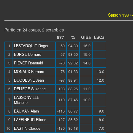
Saison 1997-
Partie en 24 coups, 2 scrabbles
877
%
GIBa
ESCa
1
LESTARQUIT Roger
-50
94.30
16.0
2
BURGE Bernard
-57
93.50
15.0
3
FIEVET Romuald
-70
92.02
14.0
4
MONAUX Bernard
-76
91.33
13.0
5
DUQUESNE Jean
-97
88.94
12.0
6
DELIEGE Suzanne
-103
88.26
11.0
DASSONVILLE
7
-110
87.46
10.0
Michelle
8
BAUMAN Alain
-116
86.77
9.0
9
LAFFINEUR Eliane
-127
85.52
8.0
10
BASTIN Claude
-130
85.18
7.0