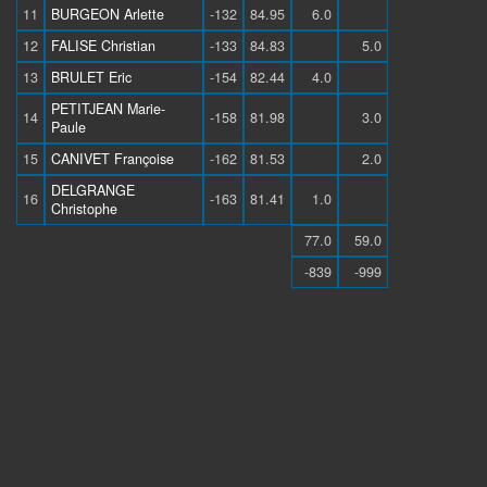
11
BURGEON Arlette
-132
84.95
6.0
12
FALISE Christian
-133
84.83
5.0
13
BRULET Eric
-154
82.44
4.0
PETITJEAN Marie-
14
-158
81.98
3.0
Paule
15
CANIVET Françoise
-162
81.53
2.0
DELGRANGE
16
-163
81.41
1.0
Christophe
77.0
59.0
-839
-999