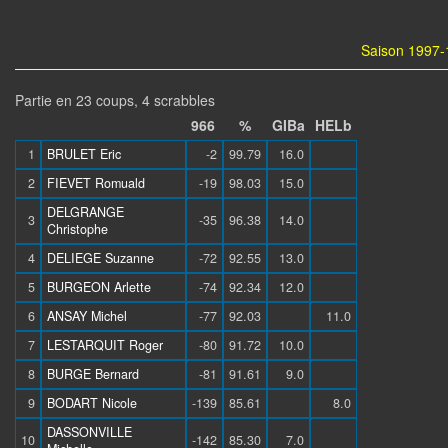
Saison 1997-1
Partie en 23 coups, 4 scrabbles
966
%
GIBa
HELb
1
BRULET Eric
-2
99.79
16.0
2
FIEVET Romuald
-19
98.03
15.0
DELGRANGE
3
-35
96.38
14.0
Christophe
4
DELIEGE Suzanne
-72
92.55
13.0
5
BURGEON Arlette
-74
92.34
12.0
6
ANSAY Michel
-77
92.03
11.0
7
LESTARQUIT Roger
-80
91.72
10.0
8
BURGE Bernard
-81
91.61
9.0
9
BODART Nicole
-139
85.61
8.0
DASSONVILLE
10
-142
85.30
7.0