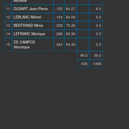
Michelle
11
DUSART Jean-Pierre
-152
84.27
6.0
12
LEBLANC Michel
-154
84.06
5.0
13
BERTRAND Mima
-238
75.36
4.0
14
LEFRANC Monique
-296
69.36
3.0
DE CAMPOS
15
-343
64.49
2.0
Véronique
96.0
39.0
-505
-1399