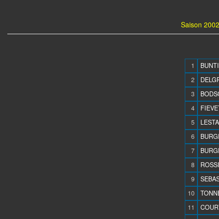
Saison 2002
1
BUNTI
2
DELGR
3
BODSO
4
FIEVE
5
LESTA
6
BURGE
7
BURGE
8
ROSSI
9
SEBAS
10
TONNE
11
COURT