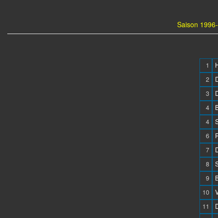
Saison 1996-
1
2
3
4
4
6
P
7
8
S
9
10
11