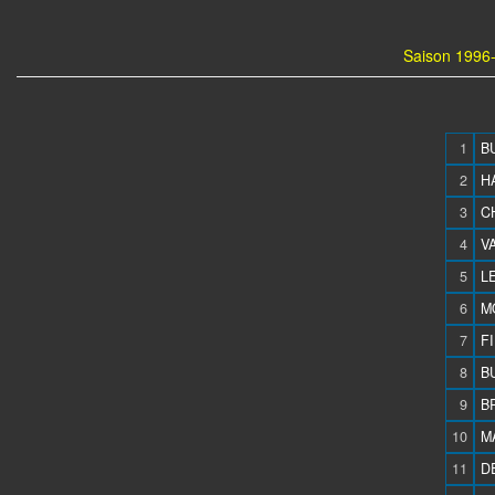
Saison 1996-
1
B
2
HA
3
CH
4
V
5
L
6
M
7
F
8
B
9
BR
10
M
11
D