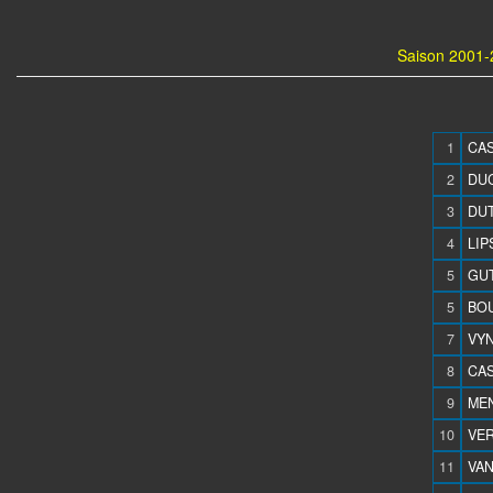
Saison 2001-
1
CAS
2
DUC
3
DUT
4
LIP
5
GUT
5
BOU
7
VYN
8
CAS
9
MEN
10
VER
11
VA