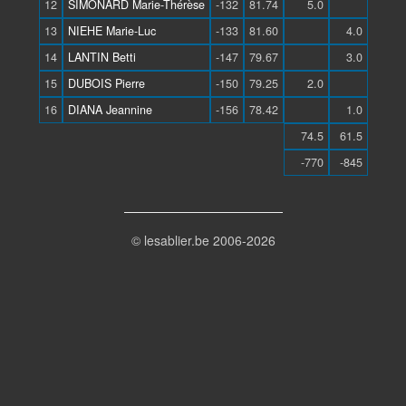
12
SIMONARD Marie-Thérèse
-132
81.74
5.0
13
NIEHE Marie-Luc
-133
81.60
4.0
14
LANTIN Betti
-147
79.67
3.0
15
DUBOIS Pierre
-150
79.25
2.0
16
DIANA Jeannine
-156
78.42
1.0
74.5
61.5
-770
-845
© lesablier.be 2006-2026