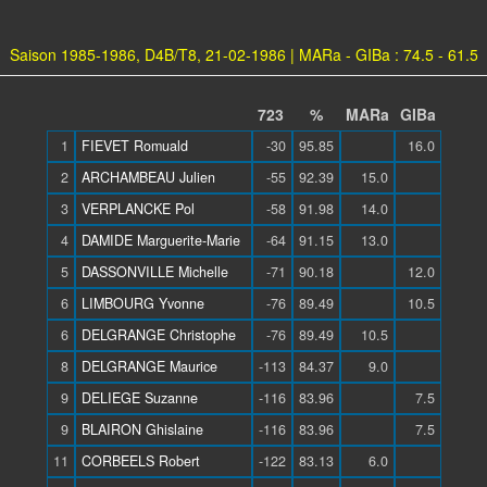
Saison 1985-1986, D4B/T8, 21-02-1986 | MARa - GIBa : 74.5 - 61.5
723
%
MARa
GIBa
1
FIEVET Romuald
-30
95.85
16.0
2
ARCHAMBEAU Julien
-55
92.39
15.0
3
VERPLANCKE Pol
-58
91.98
14.0
4
DAMIDE Marguerite-Marie
-64
91.15
13.0
5
DASSONVILLE Michelle
-71
90.18
12.0
6
LIMBOURG Yvonne
-76
89.49
10.5
6
DELGRANGE Christophe
-76
89.49
10.5
8
DELGRANGE Maurice
-113
84.37
9.0
9
DELIEGE Suzanne
-116
83.96
7.5
9
BLAIRON Ghislaine
-116
83.96
7.5
11
CORBEELS Robert
-122
83.13
6.0