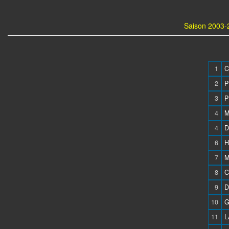
Saison 2003-
1
C
2
P
3
P
4
M
4
D
6
H
7
M
8
C
9
D
10
G
11
L