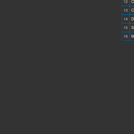
12
C
13
C
14
D
15
S
16
M