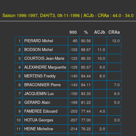
Saison 1996-1997, D4H/T3, 08-11-1996 | ACJb - CRAa : 44.0 - 34.0
900
%
ACJb
CRAa
1
PIERARD Michel
-85
90.56
12.0
2
BODSON Michel
-102
88.67
11.0
3
COURTOIS Jean-Marie
-123
86.33
10.0
4
ALEXANDRE Marguerite
-129
85.67
9.0
5
MERTENS Freddy
-140
84.44
8.0
6
BRACONNIER Pierre
-143
84.11
7.0
7
JACQUEMIN Luc
-150
83.33
6.0
8
GERARD Alain
-169
81.22
5.0
9
FAMEREE Edouard
-203
77.44
4.0
10
HOTUA Georges
-207
77.00
3.0
11
HEINE Micheline
-214
76.22
2.0