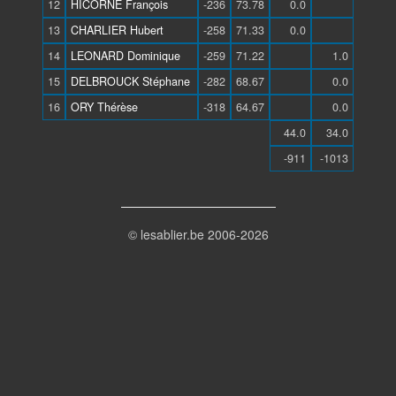
12
HICORNE François
-236
73.78
0.0
13
CHARLIER Hubert
-258
71.33
0.0
14
LEONARD Dominique
-259
71.22
1.0
15
DELBROUCK Stéphane
-282
68.67
0.0
16
ORY Thérèse
-318
64.67
0.0
44.0
34.0
-911
-1013
© lesablier.be 2006-2026