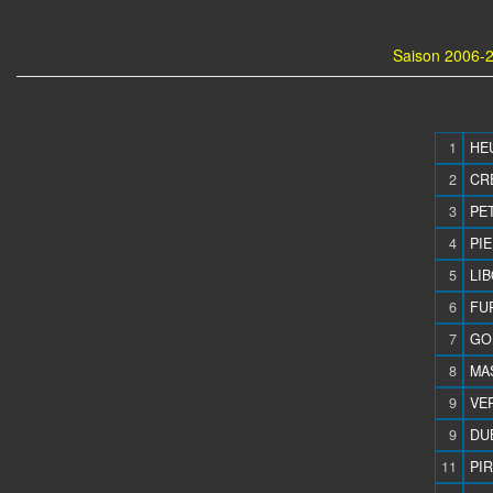
Saison 2006-2
1
HEU
2
CRE
3
PET
4
PIE
5
LIB
6
FU
7
GOB
8
MAS
9
VE
9
DU
11
PIR