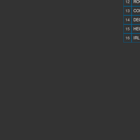
12
ROC
13
COL
14
DE
15
HEU
16
IRL