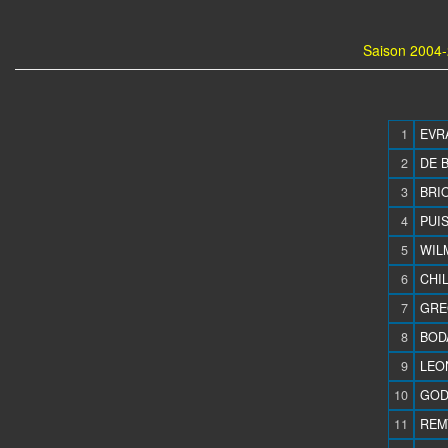
Saison 2004-
1
EVRA
2
DE 
3
BRIO
4
PUI
5
WILM
6
CHIL
7
GREG
8
BODA
9
LEON
10
GOD
11
REMY