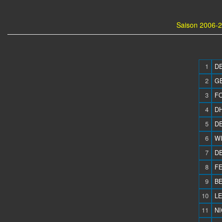
Saison 2006-2
1
DE
2
GE
3
FO
4
DH
5
DE
6
WI
7
DE
8
FE
9
BE
10
LE
11
NI