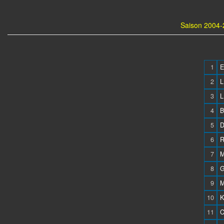
Saison 2004-
1
E
2
L
3
L
4
B
5
D
6
R
7
M
8
G
9
M
10
K
11
C