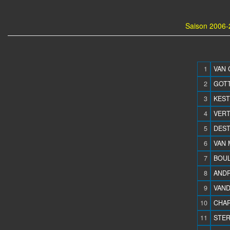
Saison 2006-
1
VAN 
2
GOTT
3
KEST
4
VERT
5
DESTI
6
VAN 
7
BOUL
8
ANDRE
9
VAND
10
CHAR
11
STER