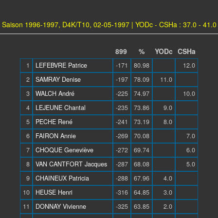
Saison 1996-1997, D4K/T10, 02-05-1997 | YODc - CSHa : 37.0 - 41.0
899
%
YODc
CSHa
1
LEFEBVRE Patrice
-171
80.98
12.0
2
SAMRAY Denise
-197
78.09
11.0
3
WALCH André
-225
74.97
10.0
4
LEJEUNE Chantal
-235
73.86
9.0
5
PECHE René
-241
73.19
8.0
6
FAIRON Annie
-269
70.08
7.0
7
CHOQUE Geneviève
-272
69.74
6.0
8
VAN CANTFORT Jacques
-287
68.08
5.0
9
CHAINEUX Patricia
-288
67.96
4.0
10
HEUSE Henri
-316
64.85
3.0
11
DONNAY Vivienne
-325
63.85
2.0