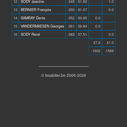
12
SODY Jeanine
-345
61.62
1.0
13
BERNIER François
-350
61.07
0.0
14
SAMRAY Denis
-352
60.85
0.0
15
VANDERMAESEN Georges
-361
59.84
0.0
16
SODY René
-382
57.51
0.0
37.0
41.0
-1602
-1569
© lesablier.be 2006-2026