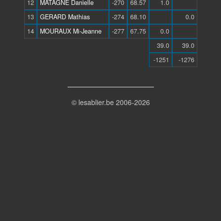
12
MATAGNE Danielle
-270
68.57
1.0
13
GERARD Mathias
-274
68.10
0.0
14
MOURAUX Mi-Jeanne
-277
67.75
0.0
39.0
39.0
-1251
-1276
© lesablier.be 2006-2026