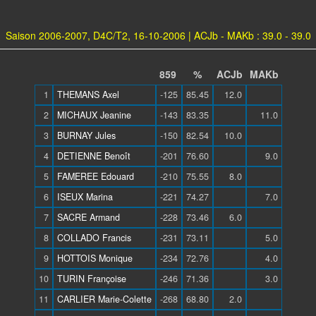
Saison 2006-2007, D4C/T2, 16-10-2006 | ACJb - MAKb : 39.0 - 39.0
859
%
ACJb
MAKb
1
THEMANS Axel
-125
85.45
12.0
2
MICHAUX Jeanine
-143
83.35
11.0
3
BURNAY Jules
-150
82.54
10.0
4
DETIENNE Benoît
-201
76.60
9.0
5
FAMEREE Edouard
-210
75.55
8.0
6
ISEUX Marina
-221
74.27
7.0
7
SACRE Armand
-228
73.46
6.0
8
COLLADO Francis
-231
73.11
5.0
9
HOTTOIS Monique
-234
72.76
4.0
10
TURIN Françoise
-246
71.36
3.0
11
CARLIER Marie-Colette
-268
68.80
2.0