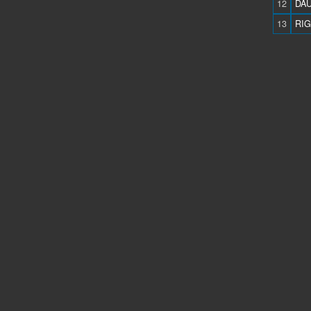
12
DAU
13
RIG