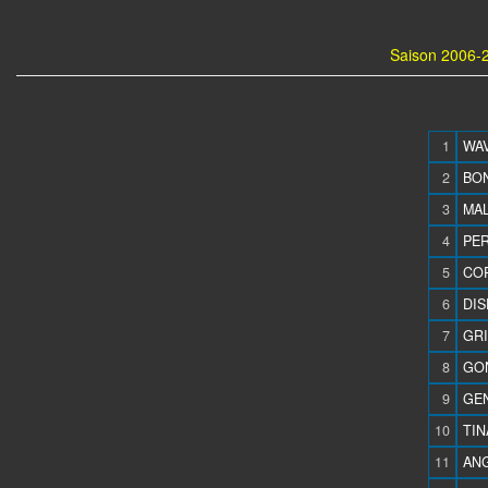
Saison 2006-2
1
WAV
2
BON
3
MAL
4
PER
5
COP
6
DIS
7
GRI
8
GON
9
GEN
10
TIN
11
ANG