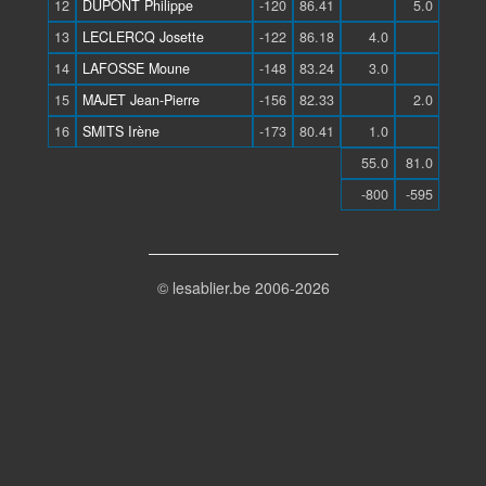
12
DUPONT Philippe
-120
86.41
5.0
13
LECLERCQ Josette
-122
86.18
4.0
14
LAFOSSE Moune
-148
83.24
3.0
15
MAJET Jean-Pierre
-156
82.33
2.0
16
SMITS Irène
-173
80.41
1.0
55.0
81.0
-800
-595
© lesablier.be 2006-2026