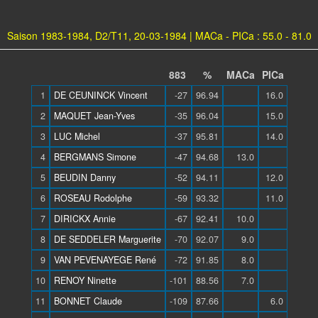
Saison 1983-1984, D2/T11, 20-03-1984 | MACa - PICa : 55.0 - 81.0
883
%
MACa
PICa
1
DE CEUNINCK Vincent
-27
96.94
16.0
2
MAQUET Jean-Yves
-35
96.04
15.0
3
LUC Michel
-37
95.81
14.0
4
BERGMANS Simone
-47
94.68
13.0
5
BEUDIN Danny
-52
94.11
12.0
6
ROSEAU Rodolphe
-59
93.32
11.0
7
DIRICKX Annie
-67
92.41
10.0
8
DE SEDDELER Marguerite
-70
92.07
9.0
9
VAN PEVENAYEGE René
-72
91.85
8.0
10
RENOY Ninette
-101
88.56
7.0
11
BONNET Claude
-109
87.66
6.0