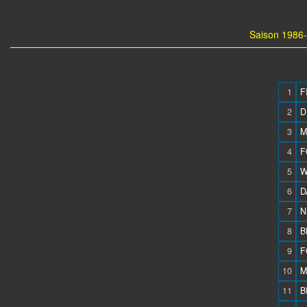
Saison 1986-
1
F
2
D
3
M
4
F
5
W
6
D
7
N
8
B
9
F
10
M
11
B