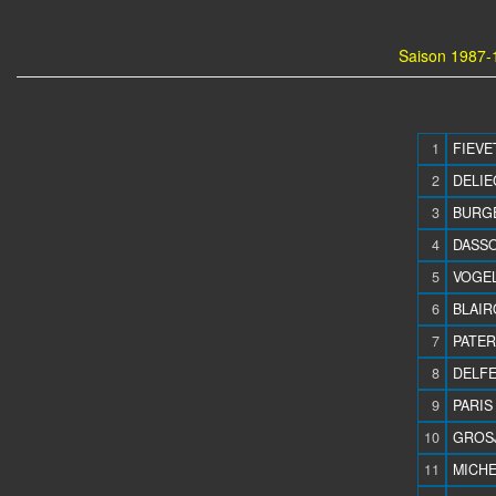
Saison 1987-1
1
FIEVE
2
DELIE
3
BURGE
4
DASSO
5
VOGELS
6
BLAIR
7
PATER
8
DELFE
9
PARIS 
10
GROSJ
11
MICHE