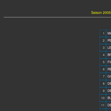
Saison 2005-
1
MA
2
PE
3
LE
4
BR
5
FI
6
R
7
GI
8
D
9
DE
10
BU
11
D