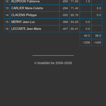
12
KLOPOCKI Fabienne
-293
71.50
1.0
13
CARLIER Marie-Colette
-294
71.40
0.0
14
CLACENS Philippe
-352
65.76
0.0
15
MERNY Jean-Luc
-368
64.20
0.0
16
LECOMTE Jean-Marie
-407
60.41
0.0
40.0
38.0
-1258
-1425
© lesablier.be 2006-2026