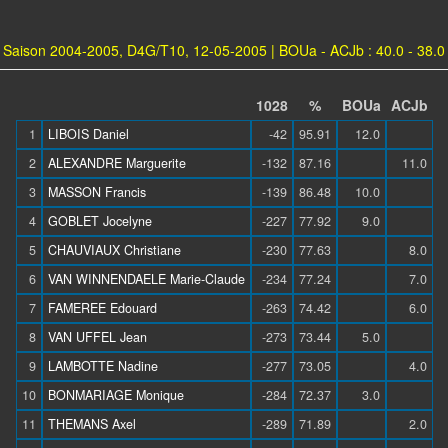
Saison 2004-2005, D4G/T10, 12-05-2005 | BOUa - ACJb : 40.0 - 38.0
1028
%
BOUa
ACJb
1
LIBOIS Daniel
-42
95.91
12.0
2
ALEXANDRE Marguerite
-132
87.16
11.0
3
MASSON Francis
-139
86.48
10.0
4
GOBLET Jocelyne
-227
77.92
9.0
5
CHAUVIAUX Christiane
-230
77.63
8.0
6
VAN WINNENDAELE Marie-Claude
-234
77.24
7.0
7
FAMEREE Edouard
-263
74.42
6.0
8
VAN UFFEL Jean
-273
73.44
5.0
9
LAMBOTTE Nadine
-277
73.05
4.0
10
BONMARIAGE Monique
-284
72.37
3.0
11
THEMANS Axel
-289
71.89
2.0