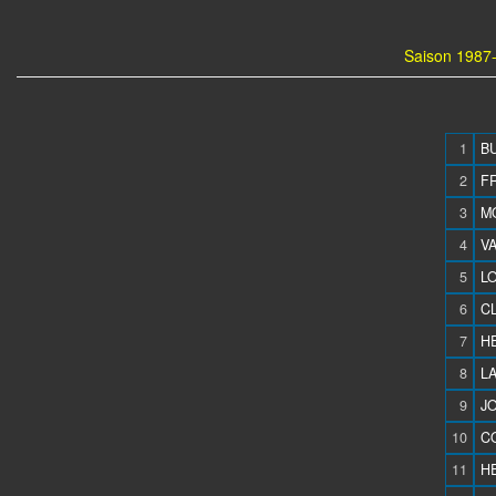
Saison 1987-
1
BU
2
F
3
M
4
VA
5
LO
6
CL
7
H
8
LA
9
JO
10
C
11
HE